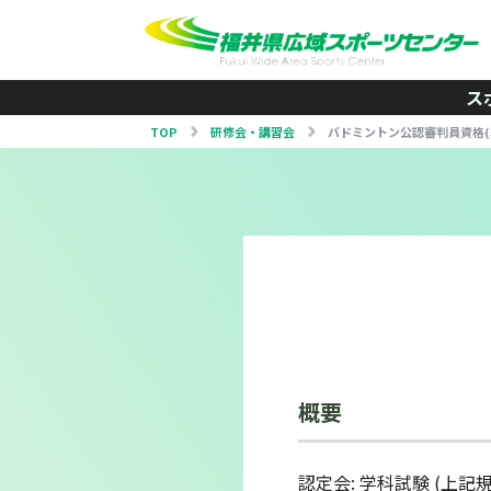
ス
TOP
研修会・講習会
バドミントン公認審判員資格(
概要
認定会: 学科試験 (上