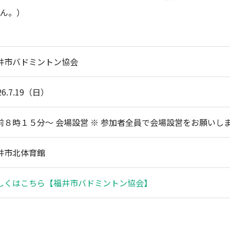
ん。）
井市バドミントン協会
26.7.19（日）
前８時１５分～ 会場設営 ※ 参加者全員で会場設営をお願いし
井市北体育館
しくはこちら【福井市バドミントン協会】